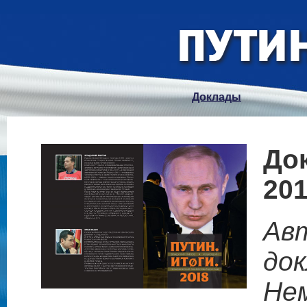
Доклады
До
201
Ав
до
Не