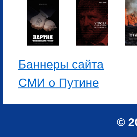
Баннеры сайта
СМИ о Путине
© 2