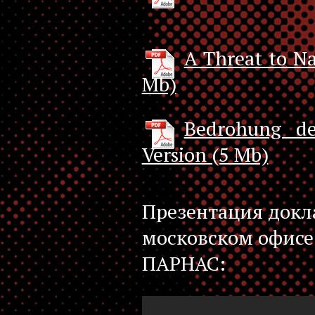
A Threat to Na
Mb)
Bedrohung de
Version (5 Mb)
Презентация докл
московском офисе
ПАРНАС: