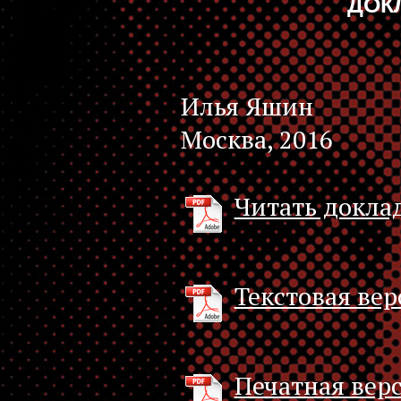
ДОК
Илья Яшин
Москва, 2016
Читать доклад
Текстовая вер
Печатная верс