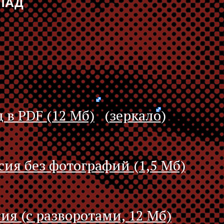
ЛАД
 в PDF (12 Мб)
(
зеркало
)
сия без фотографий (1,5 Мб)
ия (с разворотами, 12 Мб)