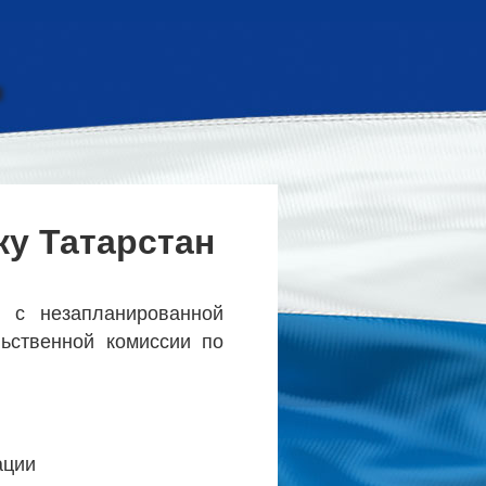
ку Татарстан
л с незапланированной
ьственной комиссии по
ации