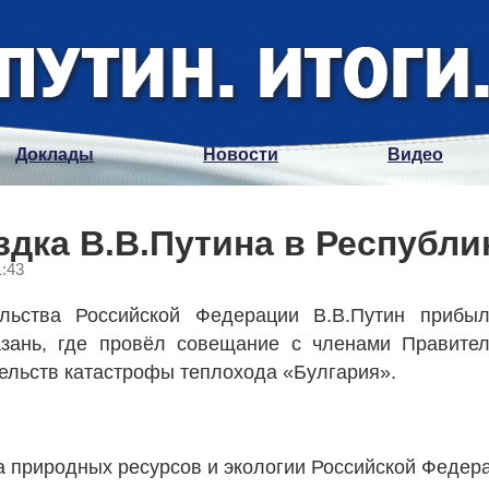
Доклады
Новости
Видео
здка В.В.Путина в Республи
1:43
льства Российской Федерации В.В.Путин прибы
азань, где провёл совещание с членами Правител
ельств катастрофы теплохода «Булгария».
а природных ресурсов и экологии Российской Федер