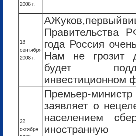
2008 г.
АЖуков,первыйви
Правительства Р
года Россия очен
18
сентября
Нам не грозит д
2008 г.
будет подд
инвестиционном ф
Премьер-минист
заявляет о нецел
населением сбе
22
иностранну
октября