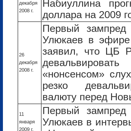
Набиуллина прог
декабря
2008 г.
доллара на 2009 г
Первый зампред 
Улюкаев в эфире
заявил, что ЦБ 
26
девальвирова
декабря
2008 г.
«нонсенсом» слу
резко девальви
валюту перед Нов
Первый зампред 
11
Улюкаев в интерв
января
2009 г.