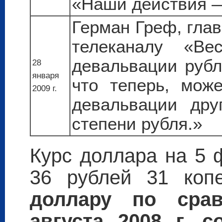
«Наши действия —
Герман Греф, гла
телеканалу «Ве
девальвации рубл
28
января
что теперь, мож
2009 г.
девальвации дру
степени рубля.»
Курс доллара на 5 
36 рублей 31 коп
доллару по сра
августа 2008 г. 