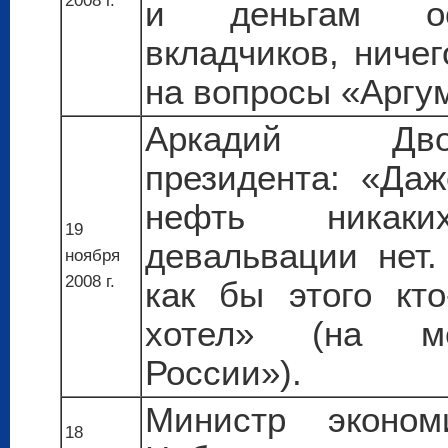
2008 г.
и деньгам ос
вкладчиков, ничег
на вопросы «Аргум
Аркадий Дво
президента: «Да
нефть никак
19
девальвации нет.
ноября
2008 г.
как бы этого кт
хотел» (на м
России»).
Министр эконом
18