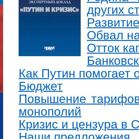
других с
Развитие
Обвал н
Отток ка
Банковск
Как Путин помогает 
Бюджет
Повышение тарифов 
монополий
Кризис и цензура в
Наши предложения