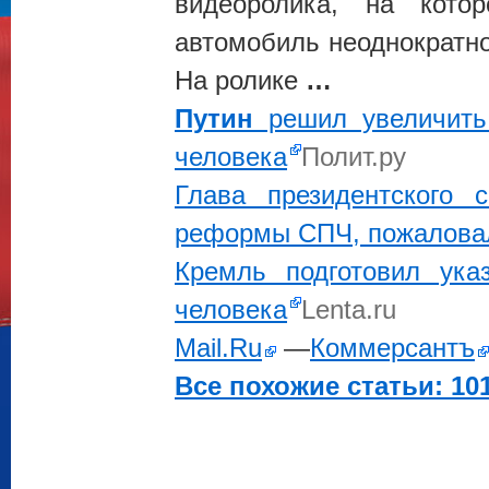
видеоролика, на кото
автомобиль неоднократно
На ролике
…
Путин
решил увеличить 
человека
Полит.ру
Глава президентского 
реформы СПЧ, пожаловал
Кремль подготовил ука
человека
Lenta.ru
Mail.Ru
—
Коммерсантъ
Все похожие статьи: 101