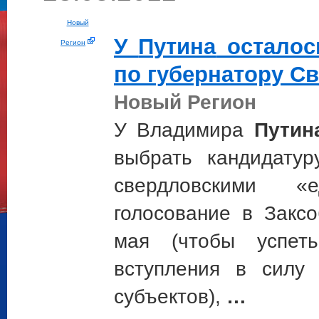
Новый
У
Путина
осталос
Регион
по губернатору С
Новый Регион
У Владимира
Путин
выбрать кандидатур
свердловскими «
голосование в Закс
мая (чтобы успет
вступления в силу
субъектов),
…