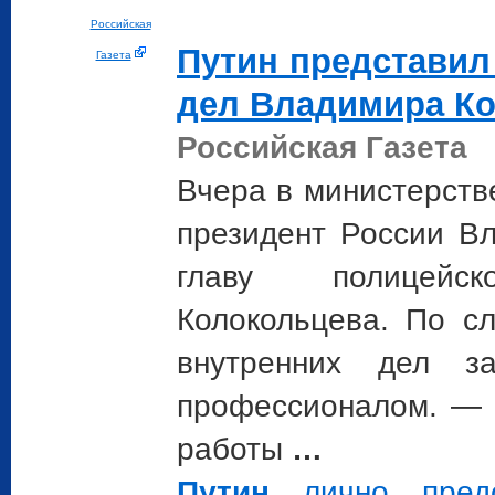
Российская
Путин
представил 
Газета
дел Владимира К
Российская Газета
Вчера в министерств
президент России 
главу полицейс
Колокольцева. По с
внутренних дел з
профессионалом. — 
работы
…
Путин
лично предс