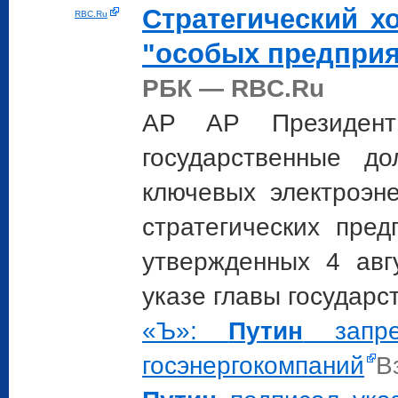
Стратегический хо
RBC.Ru
"особых предприя
РБК — RBC.Ru
AP AP Президе
государственные д
ключевых электроэне
стратегических пре
утвержденных 4 авг
указе главы государст
«Ъ»:
Путин
запре
госэнергокомпаний
В