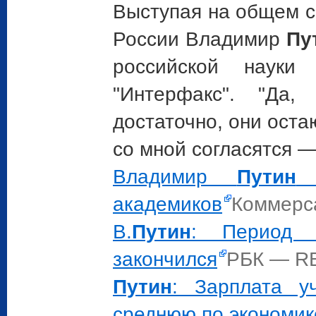
Выступая на общем с
России Владимир
Пу
российской науки
"Интерфакс". "Да,
достаточно, они оста
со мной согласятся 
Владимир
Путин
п
академиков
Коммерс
В.
Путин
: Период "
закончился
РБК — R
Путин
: Зарплата у
среднюю по экономик