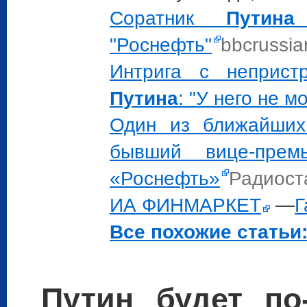
Соратник
Путина
"Роснефть"
bbcrussi
Интрига с неприст
Путина
: "У него не м
Один из ближайших
бывший вице-пре
«Роснефть»
Радиос
ИА ФИНМАРКЕТ
—
Г
Все похожие статьи:
Путин будет по