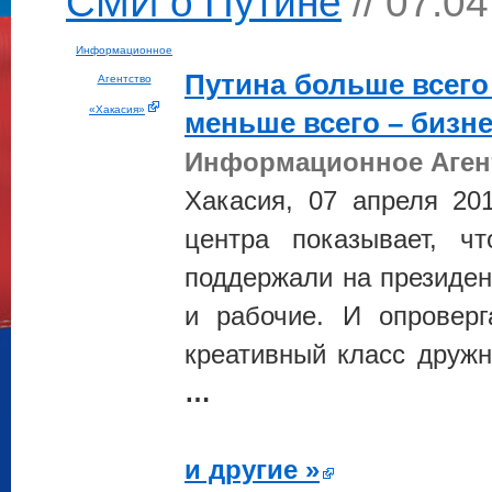
СМИ о Путине
// 07.0
Информационное
Путина
больше всего
Агентство
«Хакасия»
меньше всего – бизн
Информационное Агент
Хакасия, 07 апреля 20
центра показывает, 
поддержали на президен
и рабочие. И опроверг
креативный класс дружн
…
и другие »