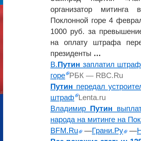
организатор митинга
Поклонной горе 4 февра
1000 руб. за превышение
на оплату штрафа пере
президенты
…
В.
Путин
заплатил штраф 
горе
РБК — RBC.Ru
Путин
передал устроител
штраф
Lenta.ru
Владимир
Путин
выплат
народа на митинге на Пок
BFM.Ru
—
Грани.Ру
—
Н