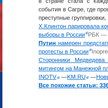
в стране стала с кажд
события в Сагре, где про
преступные группировки, 
Х.Клинтон парировала ко
выборы в России
РБК —
Путин
намерен предстать
протесты в России
Inopr
Сторонники Медведев
митингом на Манежной п
INOTV
—
KM.RU
—
Нов
Все похожие статьи: 336