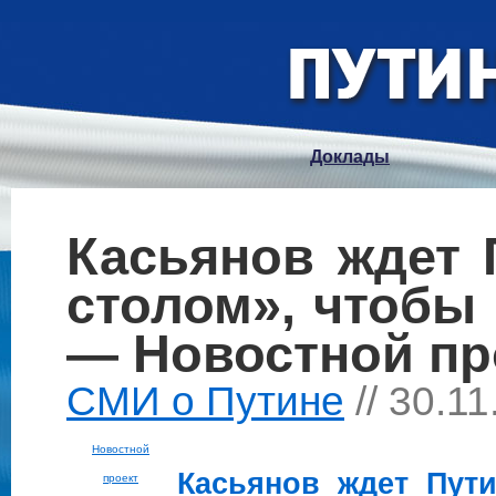
Доклады
Касьянов ждет 
столом», чтобы
— Новостной пр
СМИ о Путине
// 30.1
Новостной
Касьянов ждет
Пут
проект