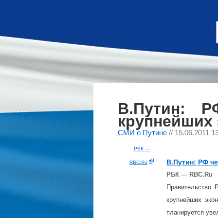
В.Путин: 
крупнейших
СМИ о Путине
// 15.06.2011 1
РБК —
В.
Путин
: РФ ч
RBC.Ru
РБК — RBC.Ru
Правительство 
крупнейших эко
планируется увел