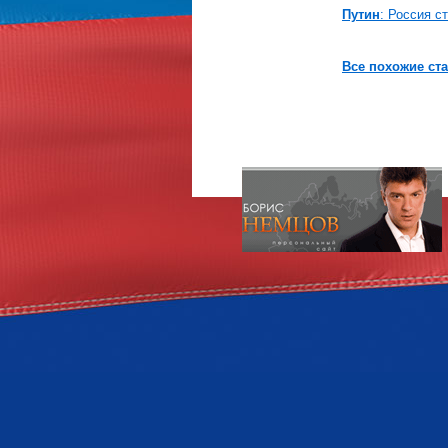
Путин
: Россия с
Все похожие ста