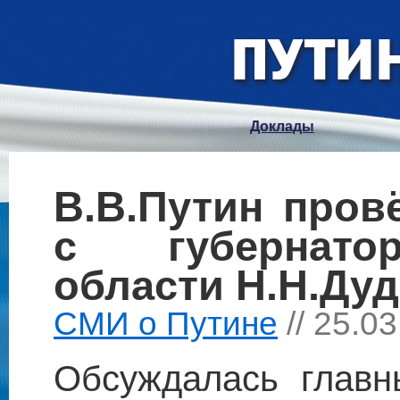
Доклады
В.В.Путин пров
с губернато
области Н.Н.Ду
СМИ о Путине
// 25.0
Обсуждалась главн