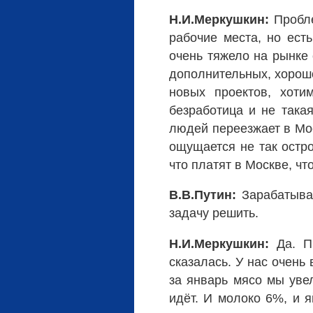
Н.И.Меркушкин:
Пробле
рабочие места, но ест
очень тяжело на рынке 
дополнительных, хорошо
новых проектов, хоти
безработица и не така
людей переезжает в Мос
ощущается не так остро
что платят в Москве, ч
В.В.Путин:
Зарабатывал
задачу решить.
Н.И.Меркушкин:
Да. Пр
сказалась. У нас очень
за январь мясо мы увел
идёт. И молоко 6%, и 