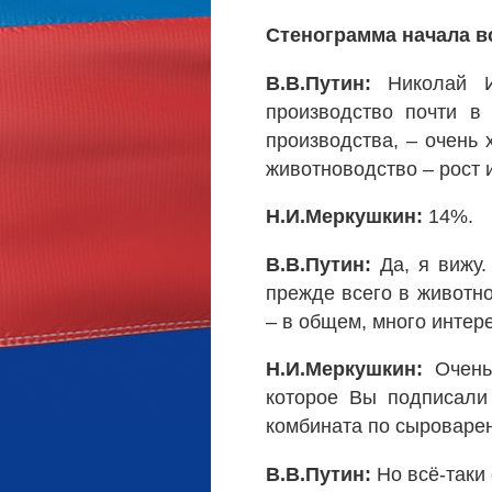
Стенограмма начала в
В.В.Путин:
Николай И
производство почти в
производства, – очень 
животноводство – рост 
Н.И.Меркушкин:
14%.
В.В.Путин:
Да, я вижу.
прежде всего в животно
– в общем, много интер
Н.И.Меркушкин:
Очень 
которое Вы подписали
комбината по сыроваре
В.В.Путин:
Но всё-таки