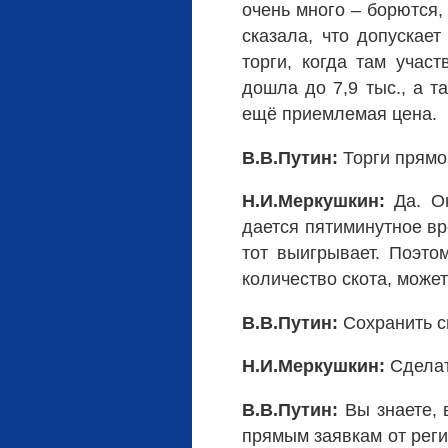
очень много – борются,
сказала, что допускае
торги, когда там учас
дошла до 7,9 тыс., а т
ещё приемлемая цена.
В.В.Путин:
Торги прямо
Н.И.Меркушкин:
Да. Он
дается пятиминутное вр
тот выигрывает. Поэто
количество скота, може
В.В.Путин:
Сохранить с
Н.И.Меркушкин:
Сделат
В.В.Путин:
Вы знаете, в
прямым заявкам от реги