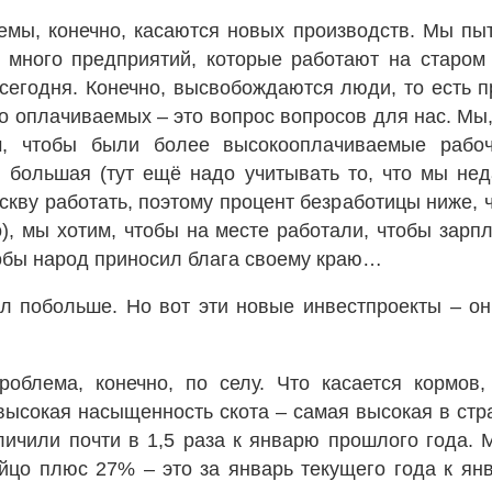
мы, конечно, касаются новых производств. Мы пы
ь много предприятий, которые работают на старом
сегодня. Конечно, высвобождаются люди, то есть 
 оплачиваемых – это вопрос вопросов для нас. Мы
м, чтобы были более высокооплачиваемые рабо
я большая (тут ещё надо учитывать то, что мы нед
кву работать, поэтому процент безработицы ниже, ч
), мы хотим, чтобы на месте работали, чтобы зарпл
тобы народ приносил блага своему краю…
 побольше. Но вот эти новые инвестпроекты – они
облема, конечно, по селу. Что касается кормов,
 высокая насыщенность скота – самая высокая в стра
ичили почти в 1,5 раза к январю прошлого года. 
яйцо плюс 27% – это за январь текущего года к ян