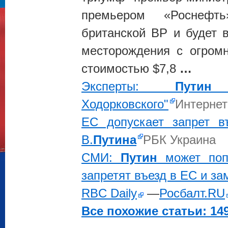
премьером «Роснефт
британской ВР и будет 
месторождения с огром
стоимостью $7,8
…
Эксперты:
Путин
н
Ходорковского"
Интернет
ЕС допускает запрет в
В.
Путина
РБК Украина
СМИ:
Путин
может попа
запретят въезд в ЕС и за
RBC Daily
—
Росбалт.RU
Все похожие статьи: 149