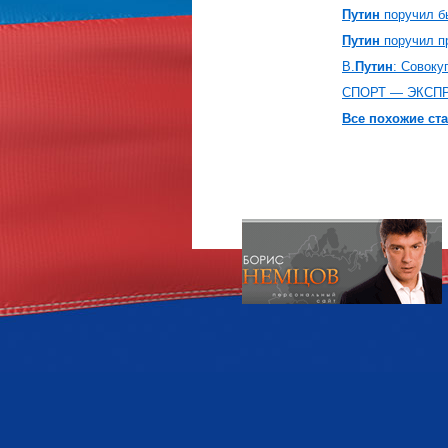
Путин
поручил бы
Путин
поручил пр
В.
Путин
: Совоку
СПОРТ — ЭКСП
Все похожие ста