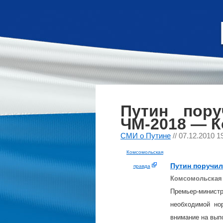
Путин пору
ЧМ-2018 — 
СМИ о Путине
// 07.12.2010 1
Комсомольская
Путин
поручил 
правда
Комсомольская
Премьер-минист
необходимой но
внимание на вып