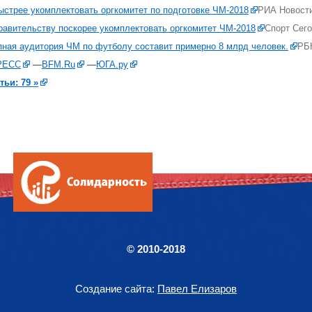
стрее укомплектовать оргкомитет по подготовке ЧМ-2018
РИА Новост
авительству поскорее укомплектовать оргкомитет ЧМ-2018
Спорт Сег
пная аудитория ЧМ по футболу составит примерно 8 млрд человек.
РБ
РЕСС
—
BFM.Ru
—
ЮГА.ру
тьи: 79 »
© 2010-2018
Создание сайта:
Павел Елизаров