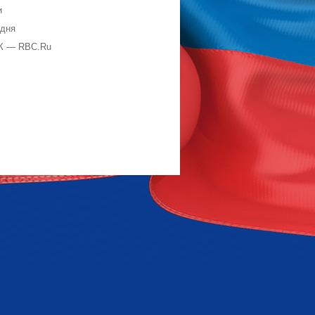
и
одня
К — RBC.Ru