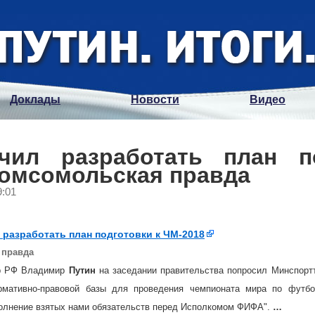
Доклады
Новости
Видео
чил разработать план п
Комсомольская правда
9:01
разработать план подготовки к ЧМ-2018
 правда
р РФ Владимир
Путин
на заседании правительства попросил Минспортт
рмативно-правовой базы для проведения чемпионата мира по футбо
олнение взятых нами обязательств перед Исполкомом ФИФА".
…