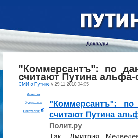
Доклады
"Коммерсантъ": по да
считают Путина альфа-
СМИ о Путине
// 29.11.2010 04:05
Известия
"Коммерсантъ": по
Удмуртской
Республики
считают
Путина
альф
Полит.ру
Так, Дмитрия Медвед