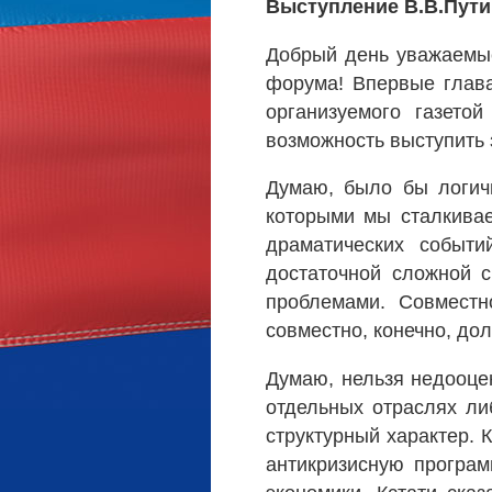
Выступление В.В.Пути
Добрый день уважаемые
форума! Впервые глава
организуемого газето
возможность выступить 
Думаю, было бы логичн
которыми мы сталкивае
драматических событ
достаточной сложной с
проблемами. Совмест
совместно, конечно, до
Думаю, нельзя недооце
отдельных отраслях ли
структурный характер. 
антикризисную програм