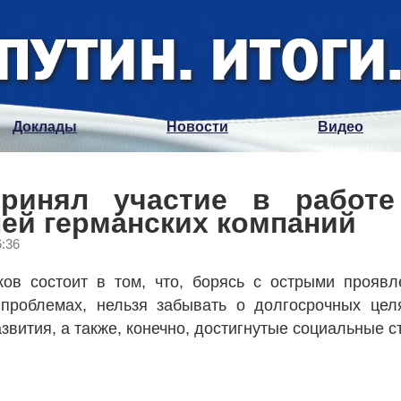
Доклады
Новости
Видео
принял участие в работ
ей германских компаний
6:36
ов состоит в том, что, борясь с острыми проявл
проблемах, нельзя забывать о долгосрочных цел
звития, а также, конечно, достигнутые социальные с