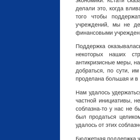
экономики. Кстати ска
делали это, когда вли
того чтобы поддержа
учреждений, мы не д
финансовыми учреждени
Поддержка оказывалась
некоторых наших стр
антикризисные меры, н
добраться, по сути, и
проделана большая и в 
Нам удалось удержатьс
частной инициативы, не
соблазна-то у нас не б
был продаться целиком
удалось от этих соблаз
Бюджетная поддержка ча