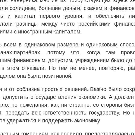
зать, наверняка многие из присутствующих здесь з
вали солидные, большие деньги, скажем в финансов
ть и капитал первого уровня, и обеспечить ли
елали разницы между чисто российскими финанс
ями с иностранным капиталом.
 всем в одинаковом размере и одинаковым спосо
анах-партнёрах, потому что, когда там пров
ашим финансовым, допустим, учреждениям было до 
м в этом отказали. Но тем не менее, повторяю, ра
целом она была позитивной.
я и от соблазна простых решений. Важно было сохр
 допустить огосударствления экономики. А должен 
ыло, но пожелания, как ни странно, со стороны биз
, передать всю ответственность государству. Но н
нов удержаться и поддержать экономику.
стным компаниям, как правило, предоставлялась в