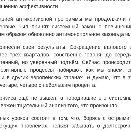
ышению эффективности.
ацией антикризисной программы мы продолжили 
ервые был принят системный закон о повышени
ым образом обновлено антимонопольное законодател
ринесли свои результаты. Сокращение валового в
ее трёх кварталов, собственно говоря, до серед
пенный, но уверенный подъём. Сейчас происходи
позитивные процессы набирают, как мы знаем,
, и в других европейских странах. Я думаю, что в
 четыре, четыре с небольшим процента.
кризиса ещё не вышел, а породившие его системн
 важен тщательный анализ того, что произошло.
ных уроков состоит в том, что, борясь с острыми
екущих проблемах, нельзя забывать о долгосроч