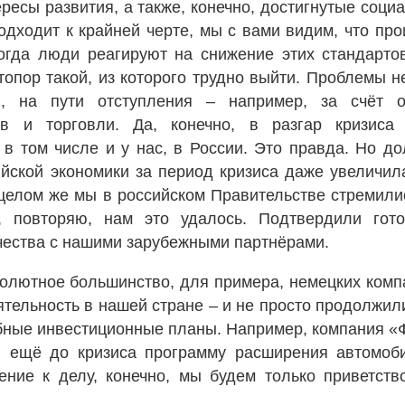
ресы развития, а также, конечно, достигнутые соци
одходит к крайней черте, мы с вами видим, что про
когда люди реагируют на снижение этих стандартов
опор такой, из которого трудно выйти. Проблемы 
я, на пути отступления – например, за счёт о
ов и торговли. Да, конечно, в разгар кризиса
 в том числе и у нас, в России. Это правда. Но до
йской экономики за период кризиса даже увеличил
целом же мы в российском Правительстве стремилис
, повторяю, нам это удалось. Подтвердили гот
ества с нашими зарубежными партнёрами.
солютное большинство, для примера, немецких комп
тельность в нашей стране – и не просто продолжил
бные инвестиционные планы. Например, компания «
 ещё до кризиса программу расширения автомоби
ение к делу, конечно, мы будем только приветств