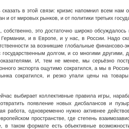
сказать в этой связи: кризис напомнил всем нам 
н и от мировых рынков, и от политики третьих госуд
, собственно, это достаточно широко обсуждалось
Германии, и в Европе, и у нас, в России. Надо ска
етственности за возникшие глобальные финансово-э
с государственным долгом, и со многими другими, д
оказателями. И, тем не менее, мы серьёзно пост
онного экспорта ощутимо сократился, а мы в Росси
рынка сократился, и резко упали цены на товары
йчас выбирает коллективные правила игры, нараб
отвратить появление новых дисбалансов и пузыре
ая работа, одновременно нужно активнее действо
европейском пространстве, где степень взаимозави
е, в таком формате есть объективные возможност