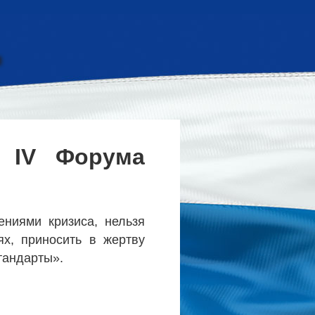
е IV Форума
ениями кризиса, нельзя
ях, приносить в жертву
тандарты».