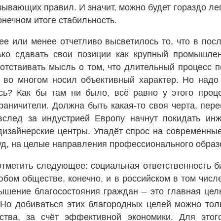
язывающих правил. И значит, можно будет гораздо ле
онечном итоге стабильность.
лее или менее отчетливо высветилось то, что в по
лько сдавать свои позиции как крупный промышле
 отстаивать мысль о том, что длительный процесс 
во многом носил объективный характер. Но надо 
сь? Как бы там ни было, всё равно у этого про
аничители. Должна быть какая-то своя черта, пере
вслед за индустрией Европу начнут покидать ин
 дизайнерские центры. Упадёт спрос на современны
д, на целые направления профессионального образ
отметить следующее: социальная ответственность 
бом обществе, конечно, и в российском в том чис
ышение благосостояния граждан – это главная цел
 Но добиваться этих благородных целей можно тол
ства, за счёт эффективной экономики. Для этог