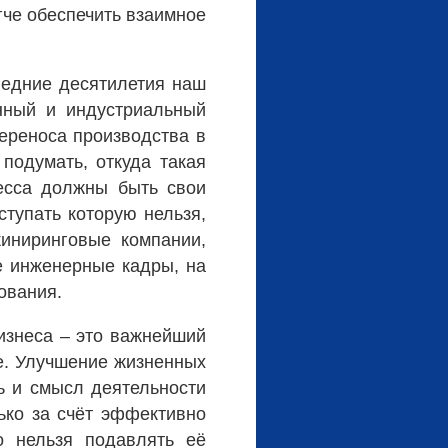
гче обеспечить взаимное
следние десятилетия наш
нный и индустриальный
переноса производства в
подумать, откуда такая
цесса должны быть свои
ступать которую нельзя,
жиниринговые компании,
е инженерные кадры, на
ования.
бизнеса – это важнейший
ле. Улучшение жизненных
ь и смысл деятельности
ько за счёт эффективно
о нельзя подавлять её