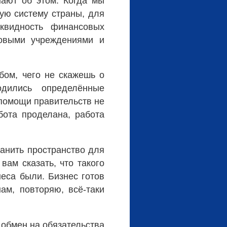
нают об этом. Когда мы
ую систему страны, для
квидность финансовых
овыми учреждениями и
бом, чего не скажешь о
одились определённые
помощи правительств не
бота проделана, работа
анить пространство для
вам сказать, что такого
неса были. Бизнес готов
ам, повторяю, всё-таки
 обмен на обязательства