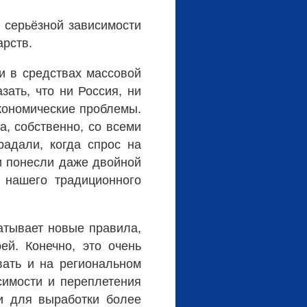
о серьёзной зависимости
арств.
 и в средствах массовой
зать, что ни Россия, ни
кономические проблемы.
а, собственно, со всеми
радали, когда спрос на
и понесли даже двойной
 нашего традиционного
атывает новые правила,
й. Конечно, это очень
вать и на региональном
симости и переплетения
и для выработки более