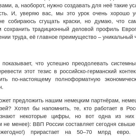
ами, а, наоборот, нужно создавать для неё такие ус
ость. И, уверяю вас, мы это урок очень хорошо 
не собираюсь сгущать краски, но думаю, что са
м сохранить традиционный деловой профиль Евро
ии труда, её главное преимущество – уникальный ч
а показывает, что успешно преодолевать систем
ревести этот тезис в российско-германский контек
ить по-настоящему полноформатную экономичес
н.
может предложить нашим немецким партнёрам, немец
ей? Хотел бы напомнить, те, кто работает в Росс
, знают некоторые цифры, но вот одна из них
м не менее): ВВП России составляет сегодня свыше
жегодно!) прирастает на 50–70 млрд евро. П