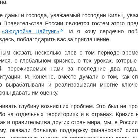
на
:
 дамы и господа, уважаемый господин Кильц, уваж
 Правительства России является гостем этого пре
й
«Зюддойче Цайтунг»
. И я хочу сердечно поб
здесь, поблагодарить вас за приглашение.
ым сказать несколько слов о том периоде време
мся, о глобальном кризисе, о тех уроках, которые
ий, переживаемых нами за последние два года
итуации. И, конечно, вместе думали о том, как с
но вырабатывали и реализовывали многие ключе
лжны давать им оценку.
нивать глубину возникших проблем. Это был не про
бо на отдельных территориях и в странах. Кризис
Как и правительства других стран мира, мы, в Росси
му, оказали большую поддержку финансовой сист