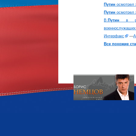
Путин
осмотрел 
Путин
осмотрел 
В.
Путин
в рам
военнослужащих
Интерфакс
—
А
Все похожие ста