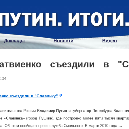
Доклады
Новости
Видео
атвиенко съездили в "С
8:04
енко съездили в "Славянку"
равительства России Владимир
Путин
и губернатор Петербурга Валенти
е «Славянка» (город Пушкин), где построено более пяти тысяч кварт
на. Об этом сообщает пресс-служба Смольного. В марте 2010 года
…