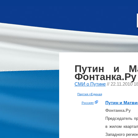
Путин и М
Фонтанка.Ру
СМИ о Путине
// 22.11.2010 1
Партия «Единая
Путин
и Матви
Россия»
Фонтанка.Ру
Председатель п
в жилом квартал
Западного регио