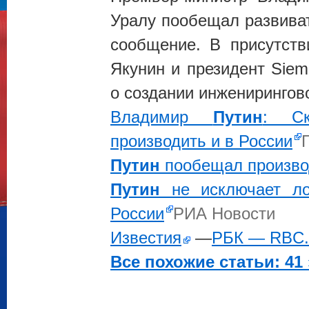
Уралу пообещал развиват
сообщение. В присутст
Якунин и президент Sie
о создании инженирингов
Владимир
Путин
: Ск
производить и в России
Путин
пообещал производ
Путин
не исключает ло
России
РИА Новости
Известия
—
РБК — RBC
Все похожие статьи: 41 