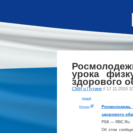
Росмолодежь
урока физк
здорового о
СМИ о Путине
// 17.11.2010 1
Новый
Росмолодежь 
Регион
здорового обр
РБК — RBC.Ru
Об этом сообщи