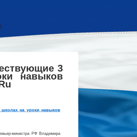
ществующие 3
оки навыков
.Ru
 школах на уроки навыков
ремьер-министра РФ Владимира