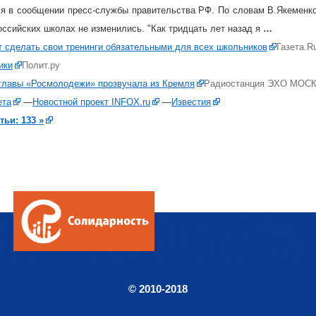
ся в сообщении пресс-службы правительства РФ. По словам В.Якеменко
оссийских школах не изменились. "Как тридцать лет назад я
…
т сделать свои тренинги обязательными для всех школьников
Газета.R
ики
Полит.ру
 главы «Росмолодежи» прозвучала из Кремля
Радиостанция ЭХО МОС
ета
—
Новостной проект INFOX.ru
—
Известия
тьи: 133 »
© 2010-2018