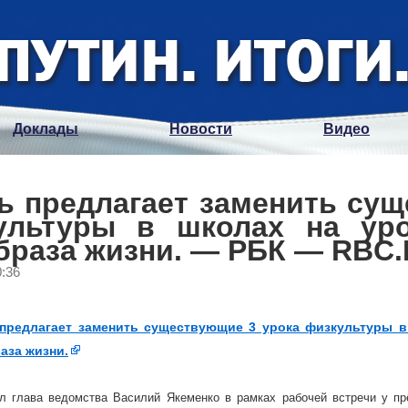
Доклады
Новости
Видео
 предлагает заменить су
ультуры в школах на ур
браза жизни. — РБК — RBC
0:36
предлагает заменить существующие 3 урока физкультуры в
аза жизни.
л глава ведомства Василий Якеменко в рамках рабочей встречи у п