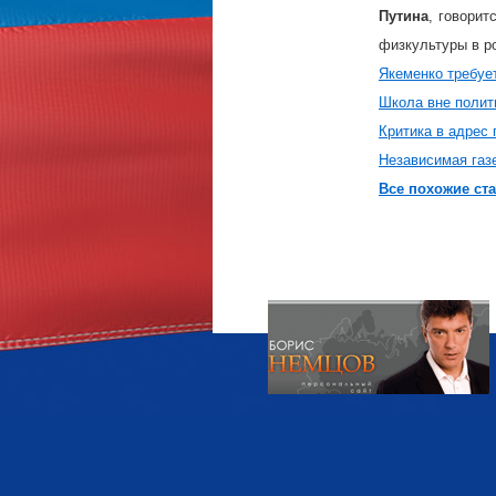
Путина
, говорит
физкультуры в р
Якеменко требуе
Школа вне полит
Критика в адрес
Независимая газ
Все похожие ста