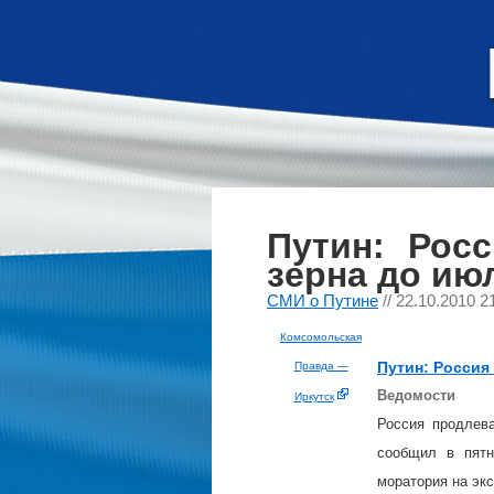
Путин: Рос
зерна до ию
СМИ о Путине
// 22.10.2010 2
Комсомольская
Путин
: Россия
Правда —
Ведомости
Иркутск
Россия продлева
сообщил в пят
моратория на экс