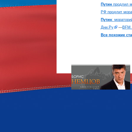
Путин
продлил мо
РФ продлит мора
Путин
: моратори
Дни.Ру
—
BFM.
Все похожие ста