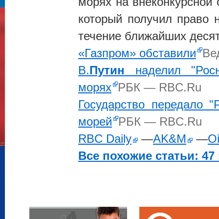
морях на внеконкурсной 
который получил право 
течение ближайших деся
«Газпром» обставили
Ве
В.
Путин
наделил "Росн
морях
РБК — RBC.Ru
Государство передало "
морей
РБК — RBC.Ru
RBC Daily
—
AK&M
—
Oi
Все похожие статьи: 47 